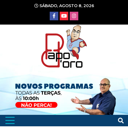
Ir
SÁBADO, AGOSTO 8, 2026
para
o
conteúdo
Portal de Notícias