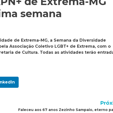
IAPN+ de Extrema-MG
xima semana
na cidade de Extrema-MG, a Semana da Diversidade
pela Associação Coletivo LGBT+ de Extrema, com o
retaria de Cultura. Todas as atividades terão entra
inkedIn
Próx
Faleceu aos 67 anos Zezinho Sampaio, eterno p