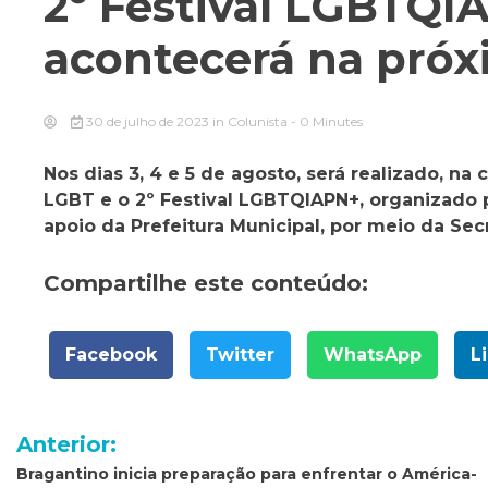
2º Festival LGBTQ
acontecerá na pró
30 de julho de 2023
in
Colunista
- 0 Minutes
Nos dias 3, 4 e 5 de agosto, será realizado, 
LGBT e o 2º Festival LGBTQIAPN+, organizado 
apoio da Prefeitura Municipal, por meio da Sec
Compartilhe este conteúdo:
Facebook
Twitter
WhatsApp
L
Navegação
Anterior:
de
Bragantino inicia preparação para enfrentar o América-