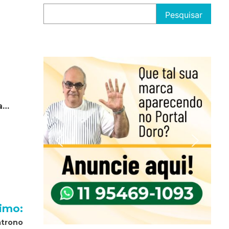
Pesquisar
da…
imo:
atrono