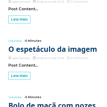
on
agenciarusso
26 de junho de 2026
0 Comment
CAPITÃES
Post Content...
TSUBASA
Leia Mais
Colunista
-0 Minutes
O espetáculo da imagem
on
agenciarusso
26 de junho de 2026
0 Comment
O
Post Content...
espetáculo
da
imagem
Leia Mais
Colunista
-0 Minutes
Bolo de maçã com nozes