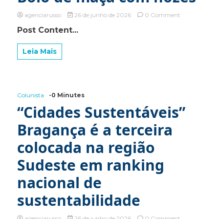
on
agenciarusso
26 de junho de 2026
0 Comment
Bolo
Post Content...
de
maçã
com
Leia Mais
nozes
Colunista
-0 Minutes
“Cidades Sustentáveis”
Bragança é a terceira
colocada na região
Sudeste em ranking
nacional de
sustentabilidade
on
agenciarusso
26 de junho de 2026
0 Comment