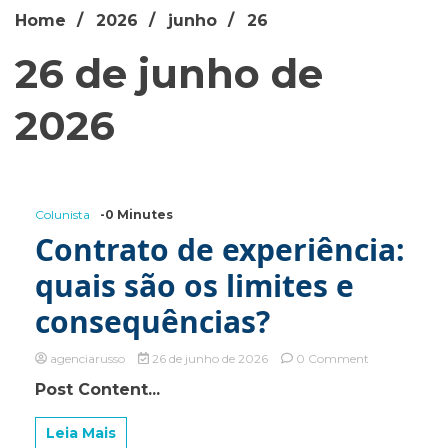
Home
2026
junho
26
26 de junho de
2026
Colunista
-0 Minutes
Contrato de experiência:
quais são os limites e
consequências?
on
agenciarusso
26 de junho de 2026
0 Comment
Contrato
Post Content...
de
experiência:
quais
Leia Mais
são