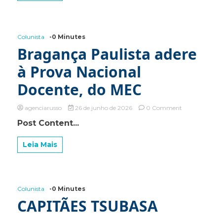
os
limites
e
consequência
Colunista
-0 Minutes
Bragança Paulista adere
à Prova Nacional
Docente, do MEC
on
agenciarusso
26 de junho de 2026
0 Comment
Bragança
Post Content...
Paulista
adere
à
Leia Mais
Prova
Nacional
Docente,
do
MEC
Colunista
-0 Minutes
CAPITÃES TSUBASA