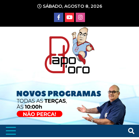
Ir
SÁBADO, AGOSTO 8, 2026
para
o
conteúdo
Portal de Notícias