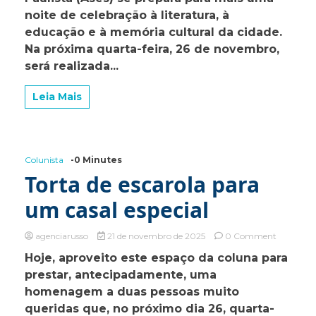
XXVIII
noite de celebração à literatura, à
Prêmio
educação e à memória cultural da cidade.
Estudanti
Na próxima quarta-feira, 26 de novembro,
e
homenag
será realizada...
o
casal
Leia Mais
Cestari
Colunista
-0 Minutes
Torta de escarola para
um casal especial
on
agenciarusso
21 de novembro de 2025
0 Comment
Torta
Hoje, aproveito este espaço da coluna para
de
prestar, antecipadamente, uma
escarola
para
homenagem a duas pessoas muito
um
queridas que, no próximo dia 26, quarta-
casal