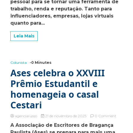
pessoal para se tornar uma ferramenta de
e
trabalho, renda e reputação. Tanto para
prejuízos
influenciadores, empresas, lojas virtuais
reais:
o
quanto para...
Direito
Digital
Leia Mais
na
era
das
redes
sociais
Colunista
-0 Minutes
Ases celebra o XXVIII
Prêmio Estudantil e
homenageia o casal
Cestari
on
agenciarusso
21 de novembro de 2025
0 Comment
Ases
A Associação de Escritores de Bragança
celebra
Paulista (Ases) se prepara para mais uma
o