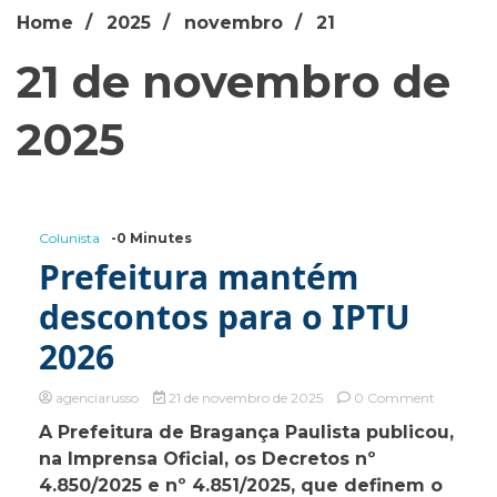
Home
2025
novembro
21
21 de novembro de
2025
Colunista
-0 Minutes
Prefeitura mantém
descontos para o IPTU
2026
on
agenciarusso
21 de novembro de 2025
0 Comment
Prefeitur
A Prefeitura de Bragança Paulista publicou,
mantém
na Imprensa Oficial, os Decretos nº
descontos
para
4.850/2025 e nº 4.851/2025, que definem o
o