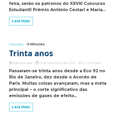
feira, serão os patronos do XXVIII Concurso
especial
Estudantil Prêmio Antônio Cestari e Maria...
Leia Mais
Colunista
-0 Minutes
Trinta anos
on
agenciarusso
21 de novembro de 2025
0 Comment
Trinta
Passaram-se trinta anos desde a Eco 92 no
anos
Rio de Janeiro, dez desde o Acordo de
Paris. Muitas coisas avançaram, mas a meta
principal – o corte significativo das
emissões de gases de efeito...
Leia Mais