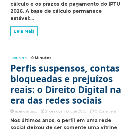
cálculo e os prazos de pagamento do IPTU
IPTU
2026. A base de cálculo permanece
2026
estável:...
Leia Mais
Colunista
-0 Minutes
Perfis suspensos, contas
bloqueadas e prejuízos
reais: o Direito Digital na
era das redes sociais
on
agenciarusso
21 de novembro de 2025
0 Comment
Perfis
Nos últimos anos, o perfil em uma rede
suspensos
social deixou de ser somente uma vitrine
contas
bloquead