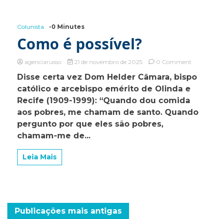
Colunista
-0 Minutes
Como é possível?
on
agenciarusso
21 de novembro de 2025
0 Comment
Como
Disse certa vez Dom Helder Câmara, bispo
é
católico e arcebispo emérito de Olinda e
possível?
Recife (1909-1999): “Quando dou comida
aos pobres, me chamam de santo. Quando
pergunto por que eles são pobres,
chamam-me de...
Leia Mais
Navegação
Publicações mais antigas