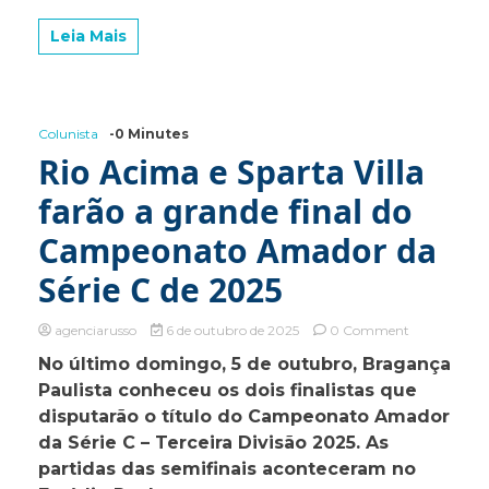
operação
Leia Mais
na
Rodovia
Capitão
Barduíno,
em
Colunista
-0 Minutes
Bragança
Paulista
Rio Acima e Sparta Villa
farão a grande final do
Campeonato Amador da
Série C de 2025
on
agenciarusso
6 de outubro de 2025
0 Comment
Rio
No último domingo, 5 de outubro, Bragança
Acima
Paulista conheceu os dois finalistas que
e
Sparta
disputarão o título do Campeonato Amador
Villa
da Série C – Terceira Divisão 2025. As
farão
partidas das semifinais aconteceram no
a
grande