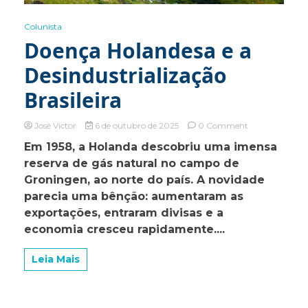
Colunista
Doença Holandesa e a
Desindustrialização
Brasileira
on
José Victor
6 de outubro de 2025
0 Comment
Doença
Em 1958, a Holanda descobriu uma imensa
Holandesa
reserva de gás natural no campo de
e
a
Groningen, ao norte do país. A novidade
Desindustrializ
parecia uma bênção: aumentaram as
Brasileira
exportações, entraram divisas e a
economia cresceu rapidamente....
Leia Mais