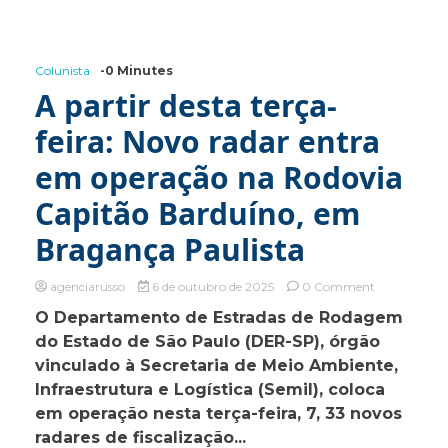
de
Futsal
2025
nesta
Colunista
-0 Minutes
segunda-
feira
A partir desta terça-
feira: Novo radar entra
em operação na Rodovia
Capitão Barduíno, em
Bragança Paulista
on
agenciarusso
6 de outubro de 2025
0 Comment
A
O Departamento de Estradas de Rodagem
partir
do Estado de São Paulo (DER-SP), órgão
desta
terça-
vinculado à Secretaria de Meio Ambiente,
feira:
Infraestrutura e Logística (Semil), coloca
Novo
em operação nesta terça-feira, 7, 33 novos
radar
entra
radares de fiscalização...
em