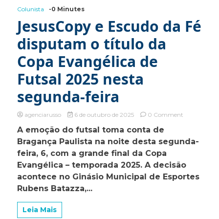
Colunista
-0 Minutes
JesusCopy e Escudo da Fé
disputam o título da
Copa Evangélica de
Futsal 2025 nesta
segunda-feira
on
agenciarusso
6 de outubro de 2025
0 Comment
JesusCopy
A emoção do futsal toma conta de
e
Bragança Paulista na noite desta segunda-
Escudo
da
feira, 6, com a grande final da Copa
Fé
Evangélica – temporada 2025. A decisão
disputam
acontece no Ginásio Municipal de Esportes
o
título
Rubens Batazza,...
da
Copa
Leia Mais
Evangélica