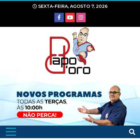
Ir
SEXTA-FEIRA, AGOSTO 7, 2026
para
o
conteúdo
Portal de Notícias