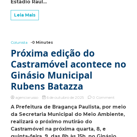
Estádio Raul...
final
do
Leia Mais
Campeonat
Amador
da
Série
C
Colunista
-0 Minutes
de
2025
Próxima edição do
Castramóvel acontece no
Ginásio Municipal
Rubens Batazza
on
agenciarusso
6 de outubro de 2025
0 Comment
Próxima
A Prefeitura de Bragança Paulista, por meio
edição
da Secretaria Municipal do Meio Ambiente,
do
Castramóvel
realizará o próximo mutirão do
acontece
Castramóvel na próxima quarta, 8, e
no
quinta-feira, 9, das 8h às 15h, no Ginásio
Ginásio