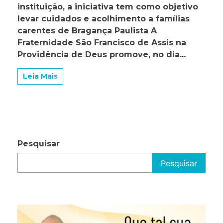
instituição, a iniciativa tem como objetivo
é
a
levar cuidados e acolhimento a famílias
Cura”:
carentes de Bragança Paulista A
Fraternidade
Fraternidade São Francisco de Assis na
São
Francisco
Providência de Deus promove, no dia...
de
Assis
Leia Mais
arrecada
roupas,
sapatos
e
alimentos
não
perecíveis
Pesquisar
Pesquisar