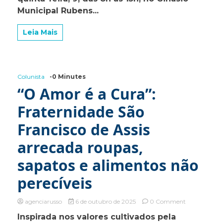
Municipal
Municipal Rubens...
Rubens
Batazza
Leia Mais
Colunista
-0 Minutes
“O Amor é a Cura”:
Fraternidade São
Francisco de Assis
arrecada roupas,
sapatos e alimentos não
perecíveis
on
agenciarusso
6 de outubro de 2025
0 Comment
“O
Inspirada nos valores cultivados pela
Amor