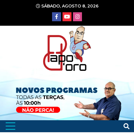
Ir
SÁBADO, AGOSTO 8, 2026
para
o
conteúdo
Portal de Notícias