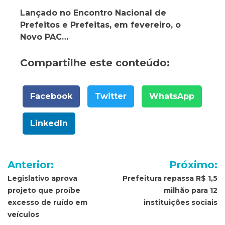
Lançado no Encontro Nacional de
Prefeitos e Prefeitas, em fevereiro, o
Novo PAC…
Compartilhe este conteúdo:
Facebook
Twitter
WhatsApp
LinkedIn
Navegação
Anterior:
Próximo:
de
Legislativo aprova
Prefeitura repassa R$ 1,5
projeto que proíbe
milhão para 12
Post
excesso de ruído em
instituições sociais
veículos