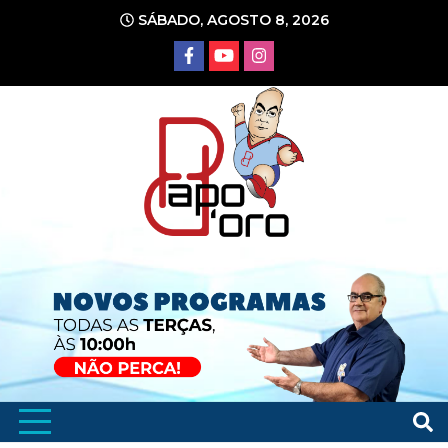
Ir
SÁBADO, AGOSTO 8, 2026
para
o
conteúdo
Portal de Notícias