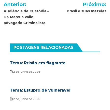
Navegação
Anterior:
Próximo:
de
Audiência de Custódia –
Brasil e suas mazelas
Dr. Marcus Valle,
Post
advogado Criminalista
POSTAGENS RELACIONADAS
Tema: Prisão em flagrante
2 de junho de 2026
Tema: Estupro de vulnerável
2 de junho de 2026