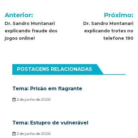
Navegação
Anterior:
Próximo:
de
Dr. Sandro Montanari
Dr. Sandro Montanari
explicando fraude dos
explicando trotes no
Post
jogos online!
telefone 190
POSTAGENS RELACIONADAS
Tema: Prisão em flagrante
2 de junho de 2026
Tema: Estupro de vulnerável
2 de junho de 2026