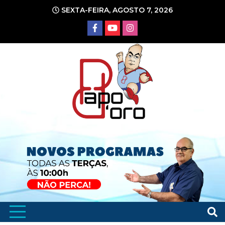
Ir
SEXTA-FEIRA, AGOSTO 7, 2026
para
o
conteúdo
Portal de Notícias