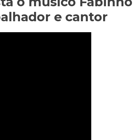
sta o músico Fabinho
balhador e cantor