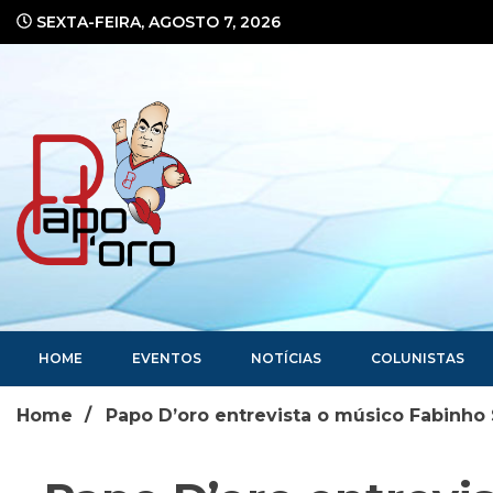
Ir
SEXTA-FEIRA, AGOSTO 7, 2026
para
o
conteúdo
Portal de Notícias
HOME
EVENTOS
NOTÍCIAS
COLUNISTAS
Home
Papo D’oro entrevista o músico Fabinho 