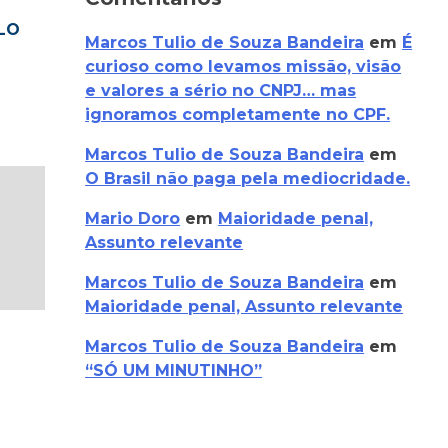
LO
Marcos Tulio de Souza Bandeira
em
É
curioso como levamos missão, visão
e valores a sério no CNPJ… mas
ignoramos completamente no CPF.
Marcos Tulio de Souza Bandeira
em
O Brasil não paga pela mediocridade.
Mario Doro
em
Maioridade penal,
Assunto relevante
Marcos Tulio de Souza Bandeira
em
Maioridade penal, Assunto relevante
Marcos Tulio de Souza Bandeira
em
“SÓ UM MINUTINHO”