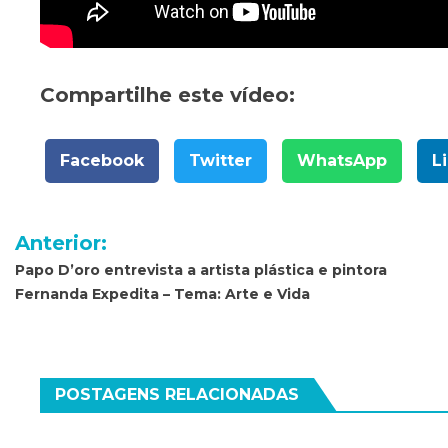
Compartilhe este vídeo:
Facebook
Twitter
WhatsApp
L
Navegação
Anterior:
de
Papo D’oro entrevista a artista plástica e pintora
Fernanda Expedita – Tema: Arte e Vida
Post
POSTAGENS RELACIONADAS