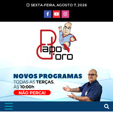
Ir
SEXTA-FEIRA, AGOSTO 7, 2026
para
o
conteúdo
Portal de Notícias