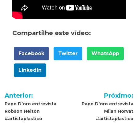
Compartilhe este vídeo:
Facebook
Twitter
WhatsApp
LinkedIn
Navegação
Anterior:
Próximo:
de
Papo D’oro entrevista
Papo D’oro entrevista
Robson Helton
Milan Horvat
Post
#artistaplastico
#artistaplastico