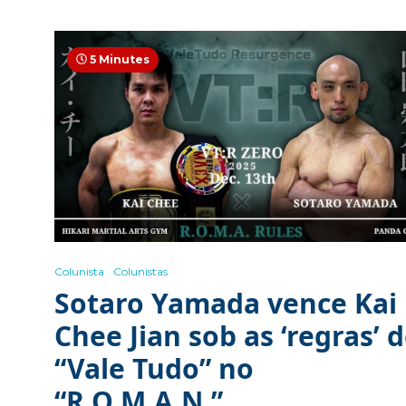
5 Minutes
Colunista
Colunistas
Sotaro Yamada vence Kai
Chee Jian sob as ‘regras’ 
“Vale Tudo” no
“R.O.M.A.N.”