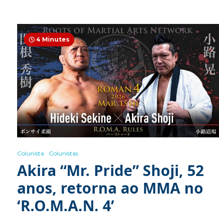
4 Minutes
Colunista
Colunistas
Akira “Mr. Pride” Shoji, 52
anos, retorna ao MMA no
‘R.O.M.A.N. 4’