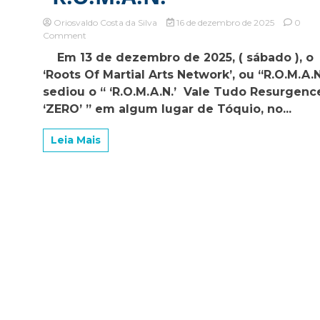
Oriosvaldo Costa da Silva
16 de dezembro de 2025
0
on
Comment
Sotaro
Em 13 de dezembro de 2025, ( sábado ), o
Yamada
‘Roots Of Martial Arts Network’, ou “R.O.M.A.N
vence
Kai
sediou o “ ‘R.O.M.A.N.’ Vale Tudo Resurgenc
Chee
‘ZERO’ ” em algum lugar de Tóquio, no...
Jian
sob
as
Leia Mais
‘regras’
do
“Vale
Tudo”
no
“R.O.M.A.N.”