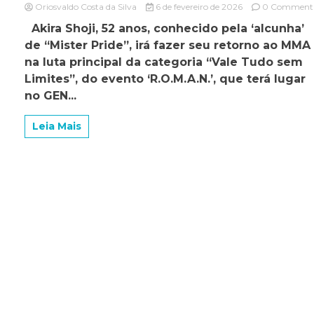
Oriosvaldo Costa da Silva
6 de fevereiro de 2026
0 Comment
on
Akira Shoji, 52 anos, conhecido pela ‘alcunha’
Akira
“Mr.
de “Mister Pride”, irá fazer seu retorno ao MMA
Pride”
na luta principal da categoria “Vale Tudo sem
Shoji,
Limites”, do evento ‘R.O.M.A.N.’, que terá lugar
52
anos,
no GEN...
retorna
ao
Leia Mais
MMA
no
‘R.O.M.A.N.
4’