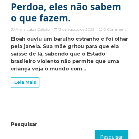
Perdoa, eles não sabem
o que fazem.
on
Anna Luiza Calixto
13 de agosto de 2023
0 Comment
Perdoa
Eloah ouviu um barulho estranho e foi olhar
eles
pela janela. Sua mãe gritou para que ela
não
sabem
saísse de lá, sabendo que o Estado
o
brasileiro violento não permite que uma
que
criança veja o mundo com...
fazem.
Leia Mais
Pesquisar
Pesquisar