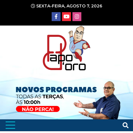
Ir
SEXTA-FEIRA, AGOSTO 7, 2026
para
o
conteúdo
Portal de Notícias