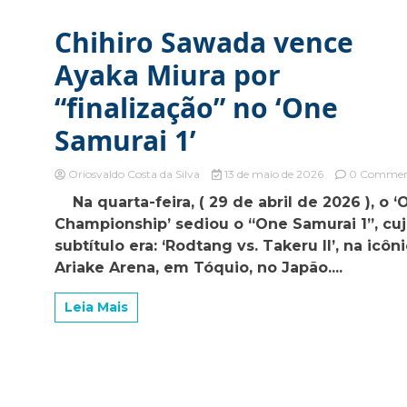
Chihiro Sawada vence
Ayaka Miura por
“finalização” no ‘One
Samurai 1’
Oriosvaldo Costa da Silva
13 de maio de 2026
0 Comme
Na quarta-feira, ( 29 de abril de 2026 ), o ‘
Championship’ sediou o “One Samurai 1”, cu
subtítulo era: ‘Rodtang vs. Takeru II’, na icôn
Ariake Arena, em Tóquio, no Japão....
Leia Mais