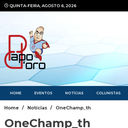
Ir
QUINTA-FEIRA, AGOSTO 6, 2026
para
o
conteúdo
Portal de Notícias
HOME
EVENTOS
NOTÍCIAS
COLUNISTAS
Home
Notícias
OneChamp_th
OneChamp_th