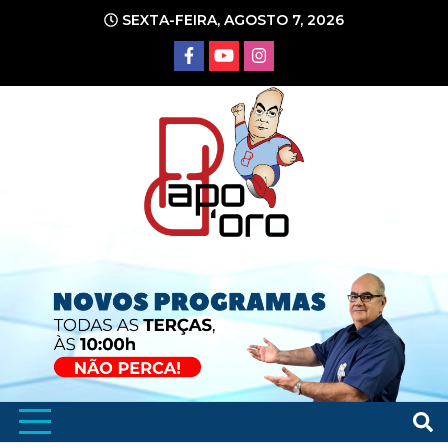
Ir
SEXTA-FEIRA, AGOSTO 7, 2026
para
o
conteúdo
Portal de Notícias