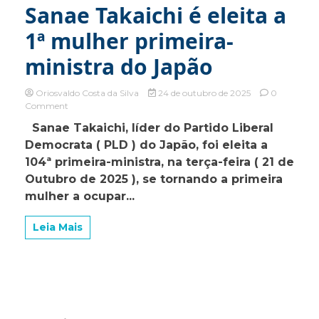
Sanae Takaichi é eleita a
1ª mulher primeira-
ministra do Japão
Oriosvaldo Costa da Silva
24 de outubro de 2025
0
on
Comment
Sanae
Sanae Takaichi, líder do Partido Liberal
Takaichi
Democrata ( PLD ) do Japão, foi eleita a
é
eleita
104ª primeira-ministra, na terça-feira ( 21 de
a
Outubro de 2025 ), se tornando a primeira
1ª
mulher a ocupar...
mulher
primeira-
ministra
Leia Mais
do
Japão