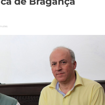
ica de Bragança
inutes