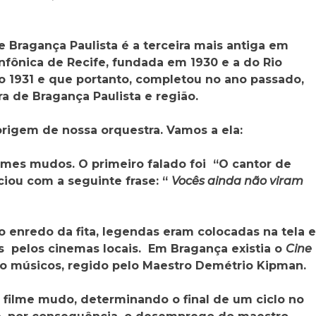
 Bragança Paulista é a terceira mais antiga em
infônica de Recife, fundada em 1930 e a do Rio
 1931 e que portanto, completou no ano passado,
ra de Bragança Paulista e região.
rigem de nossa orquestra. Vamos a ela:
lmes mudos. O primeiro falado foi “O cantor de
ciou com a seguinte frase: “
Vocês ainda não viram
o enredo da fita, legendas eram colocadas na tela e
os pelos cinemas locais. Em Bragança existia o
Cine
co músicos, regido pelo Maestro Demétrio Kipman.
 filme mudo, determinando o final de um ciclo no