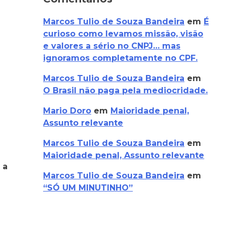
Marcos Tulio de Souza Bandeira
em
É
curioso como levamos missão, visão
e valores a sério no CNPJ… mas
ignoramos completamente no CPF.
Marcos Tulio de Souza Bandeira
em
O Brasil não paga pela mediocridade.
Mario Doro
em
Maioridade penal,
Assunto relevante
Marcos Tulio de Souza Bandeira
em
Maioridade penal, Assunto relevante
 a
Marcos Tulio de Souza Bandeira
em
“SÓ UM MINUTINHO”