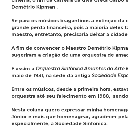
cinema, o fim da carreira da diva Greta Garb
Demétrio Kipman .
Se para os músicos bragantinos a extinção da 
grande perda financeira, pois a maioria deles 
maestro, entretanto, precisaria deixar a cida
A fim de convencer o Maestro Demétrio Kipma
sugeriram a criação de uma orquestra de amad
E assim a
Orquestra Sinfônica Amantes da Arte 
maio de 1931, na sede da antiga
Sociedade Esp
Entre os músicos, desde a primeira hora, estav
orquestra até seu falecimento em 1988, sendo 
Nesta coluna quero expressar minha homenagem
Júnior e mais que homenagear, agradecer pela d
especialmente, à Sociedade Sinfônica.