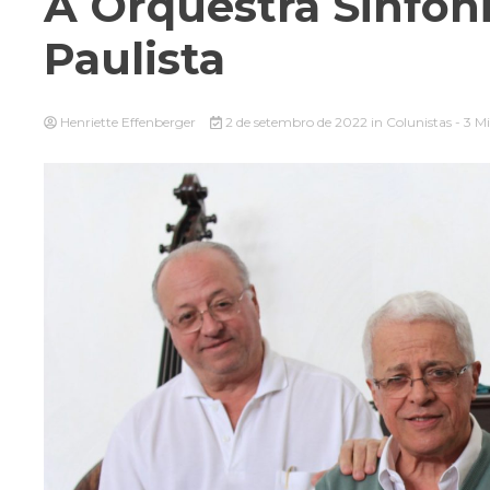
A Orquestra Sinfôn
Paulista
Henriette Effenberger
2 de setembro de 2022
in
Colunistas
- 3 M