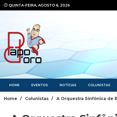
Ir
QUINTA-FEIRA, AGOSTO 6, 2026
para
o
conteúdo
Portal de Notícias
HOME
EVENTOS
NOTÍCIAS
COLUNISTAS
Home
Colunistas
A Orquestra Sinfônica de 