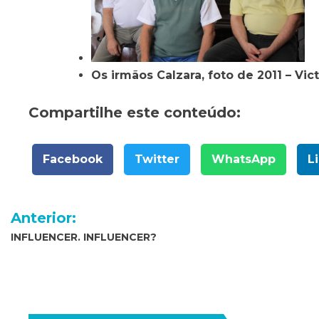
Os irmãos Calzara, foto de 2011 – Vict
Compartilhe este conteúdo:
Facebook
Twitter
WhatsApp
L
Navegação
Anterior:
de
INFLUENCER. INFLUENCER?
Post